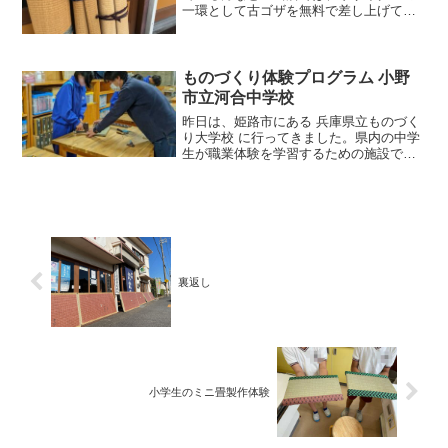
一環として古ゴザを無料で差し上げてお
ります！出し入れが大変なので少数だけ
店頭に出していますが、店内にも置いて
ますので一声かけていただければ、必要
なだけ差し上げます。※古...
ものづくり体験プログラム 小野
市立河合中学校
昨日は、姫路市にある 兵庫県立ものづく
り大学校 に行ってきました。県内の中学
生が職業体験を学習するための施設で、
今回は小野市の中学校の生徒さんが、ミ
ニ畳を製作体験するということでお手伝
いです。校区は違いますが私の地元、河
合中学校の体験プログ...
裏返し
小学生のミニ畳製作体験