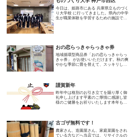
ものづくり大学 神戸市西区
今日は、姫路市にある 兵庫県立ものづく
り大学校 に行ってきました。県内の中学
生が職業体験を学習するための施設で、
今回は神戸市西区の中学校の生徒さん
が、ミニ畳を製作体験するということで
お手伝いです。若い世代にも、畳の良さ
を感じてもらえるように...
おの恋らっきゃらっきゃ券
地域循環型商品券「おの恋らっきゃらっ
きゃ券」 がお使いいただけます。秋の爽
やかな季節に畳を替えて、スッキリした
お部屋で快適に秋の夜長を楽しみましょ
う！
謹賀新年
昨年中は格別のお引き立てを賜り厚く御
礼申し上げます平素のご厚情に感謝し皆
様のご健勝をお祈りいたします本年も変
わらぬご支援のほどよろしくお願い申し
上げます 令和三年 元旦
古ゴザ無料です！
農家さん、造園屋さん、家庭菜園をされ
ている方などへ当店では、リサイクルの