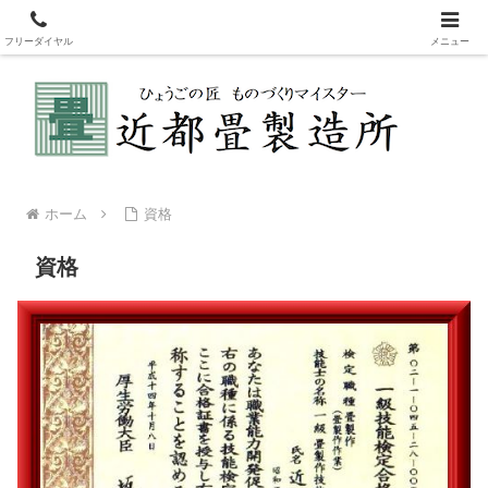
新畳・表替え・裏返しなどの畳製造販売。畳を変えてリフレッシュ！赤ちゃ
んも安心安全な国産畳表
フリーダイヤル
メニュー
ホーム
資格
資格