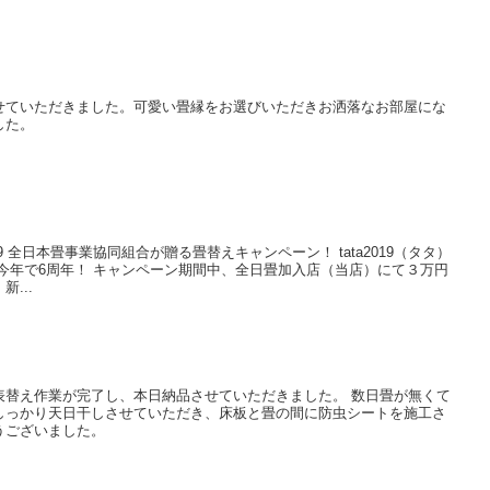
せていただきました。可愛い畳縁をお選びいただきお洒落なお部屋にな
した。
19 全日本畳事業協同組合が贈る畳替えキャンペーン！ tata2019（タタ）
今年で6周年！ キャンペーン期間中、全日畳加入店（当店）にて３万円
...
表替え作業が完了し、本日納品させていただきました。 数日畳が無くて
しっかり天日干しさせていただき、床板と畳の間に防虫シートを施工さ
うございました。