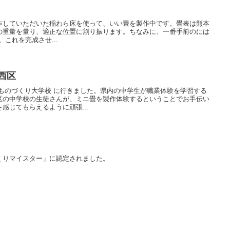
作していただいた稲わら床を使って、いい畳を製作中です。畳表は熊本
の重量を量り、適正な位置に割り振ります。ちなみに、一番手前のには
す。これを完成させ...
西区
ものづくり大学校 に行きました。県内の中学生が職業体験を学習する
区の中学校の生徒さんが、ミニ畳を製作体験するということでお手伝い
感じてもらえるように頑張...
くりマイスター」に認定されました。