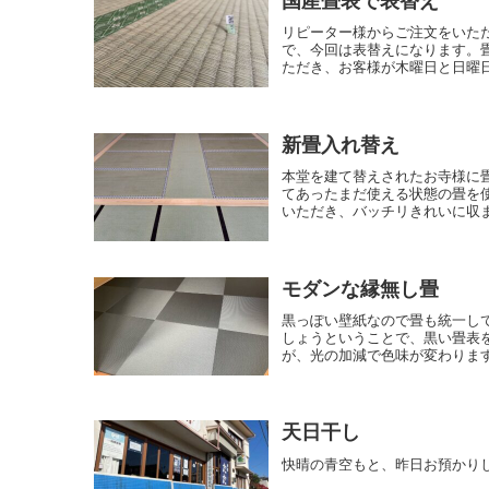
国産畳表で表替え
リピーター様からご注文をいた
で、今回は表替えになります。
ただき、お客様が木曜日と日曜日
新畳入れ替え
本堂を建て替えされたお寺様に
てあったまだ使える状態の畳を
いただき、バッチリきれいに収ま
モダンな縁無し畳
黒っぽい壁紙なので畳も統一し
しょうということで、黒い畳表
が、光の加減で色味が変わります
天日干し
快晴の青空もと、昨日お預かり