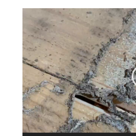
動
画
プ
レ
ー
ヤ
ー