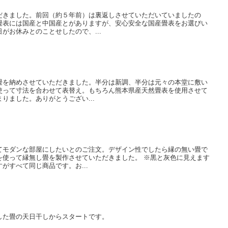
だきました。前回（約５年前）は裏返しさせていただいていましたの
畳表には国産と中国産とがありますが、安心安全な国産畳表をお選びい
がお休みとのことせしたので、...
畳を納めさせていただきました。半分は新調、半分は元々の本堂に敷い
使って寸法を合わせて表替え。もちろん熊本県産天然畳表を使用させて
りました。ありがとうござい...
てモダンな部屋にしたいとのご注文。デザイン性でしたら縁の無い畳で
を使って縁無し畳を製作させていただきました。 ※黒と灰色に見えます
がすべて同じ商品です。お...
した畳の天日干しからスタートです。