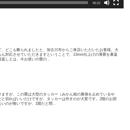
00:22
ど、どこも断られましたと、加古川市からご来店いただいたお客様。大
ろん対応させていただきますということで、13mm仕上げの薄畳を裏返
返しとは、今お使いの畳の...
りますが、この畳は大型のタッカー（みかん箱の裏側を止めているや
だと切ればいいだけですが、タッカーは外すのが大変です。2階のお部
いのが救いですが、1階だと間...