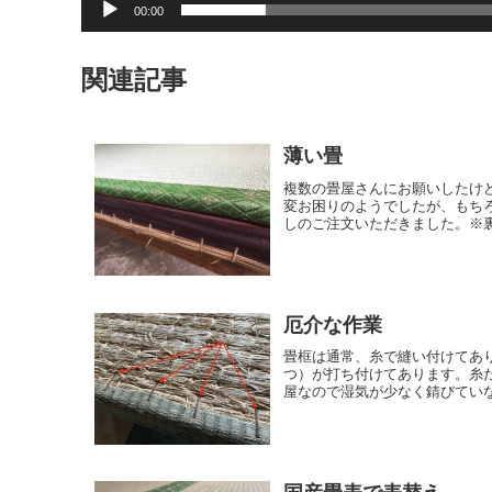
00:00
関連記事
薄い畳
複数の畳屋さんにお願いしたけ
変お困りのようでしたが、もち
しのご注文いただきました。※裏
厄介な作業
畳框は通常、糸で縫い付けてあ
つ）が打ち付けてあります。糸
屋なので湿気が少なく錆びていな