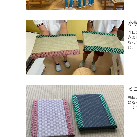
小
昨日
きま
なっ
た。
ミ
先日
にな
ージ