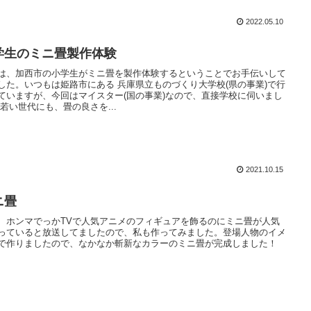
2022.05.10
学生のミニ畳製作体験
は、加西市の小学生がミニ畳を製作体験するということでお手伝いして
した。いつもは姫路市にある 兵庫県立ものづくり大学校(県の事業)で行
ていますが、今回はマイスター(国の事業)なので、直接学校に伺いまし
 若い世代にも、畳の良さを...
2021.10.15
ニ畳
、ホンマでっかTVで人気アニメのフィギュアを飾るのにミニ畳が人気
っていると放送してましたので、私も作ってみました。登場人物のイメ
で作りましたので、なかなか斬新なカラーのミニ畳が完成しました！