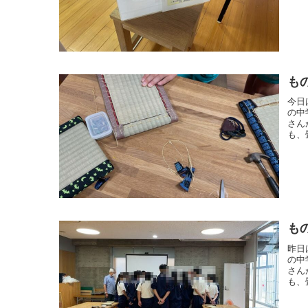
も
今日
の中
さん
も、
も
昨日
の中
さん
も、