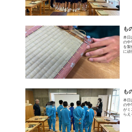
も
本日
の中
を製
に頑
も
本日
の中
がミ
らえ