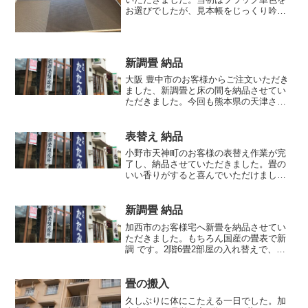
お選びでしたが、見本帳をじっくり吟味
され栗色×胡桃色のハイブリット色に変
更。とてもデザイン性の高いお部屋にな
りました！ ありがとうございました
新調畳 納品
大阪 豊中市のお客様からご注文いただき
ました、新調畳と床の間を納品させてい
ただきました。今回も熊本県の天津さん
の畳表と、本麻（麻100%）茶色の畳縁で
す。「とてもいい香りがする」と喜んで
いただきました。床の間はこんな状態で
表替え 納品
す。床の間のサイズ...
小野市天神町のお客様の表替え作業が完
了し、納品させていただきました。畳の
いい香りがすると喜んでいただけまし
た。ありがとうございました。
新調畳 納品
加西市のお客様宅へ新畳を納品させてい
ただきました。もちろん国産の畳表で新
調 です。2階6畳2部屋の入れ替えで、荷
物が沢山ございましたので、荷物を移動
させながら1部屋づつ作業させていただき
ましたので、少々お時間をちょうだいし
畳の搬入
ましたが、無事に収...
久しぶりに体にこたえる一日でした。加