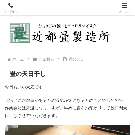
新畳・表替え・裏返しなどの畳製造販売。畳を変えてリフレッシュ！赤ちゃ
んも安心安全な国産畳表
フリーダイヤル
メニュー
ホーム
作業報告
畳の天日干し
畳の天日干し
今日もいい天気です！
川沿いにお部屋があるため湿気が気になるとのことでしたので、
作業開始は来週になりますが、早めに畳をお預かりして数日間天
日干しさせていただきます。