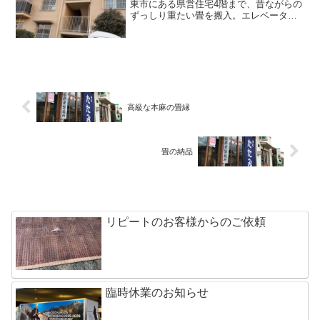
東市にある県営住宅4階まで、昔ながらの
ずっしり重たい畳を搬入。エレベーター
なしの階段を12往復以上し、気づけば全
身汗だく、足はパンパン、息はゼーゼ
ー。終わる頃にはフラフラでした。…
が、本番は夜。寝ている最...
高級な本麻の畳縁
畳の納品
リピートのお客様からのご依頼
臨時休業のお知らせ