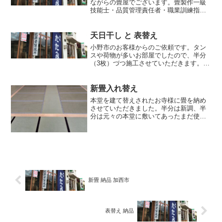
ながらの畳屋でございます。畳製作一級
技能士・品質管理責任者・職業訓練指導
員・ひょうごの匠・畳ドクターの資格を
持つ当店で畳のリフォームしませんか ？
冬暖かく、夏涼しい畳を・・・1枚からで
天日干し と 表替え
も承ります。安心安...
小野市のお客様からのご依頼です。タン
スや荷物が多いお部屋でしたので、半分
（3枚）づつ施工させていただきます。タ
ンスとテレビが置いてある畳を引き上げ
るため、残りの3畳に荷物を移動させてか
らお預かりします。とてもいい天気でし
新畳入れ替え
たので、無料オプショ...
本堂を建て替えされたお寺様に畳を納め
させていただきました。半分は新調、半
分は元々の本堂に敷いてあったまだ使え
る状態の畳を使って寸法を合わせて表替
え。もちろん熊本県産天然畳表を使用さ
せていただき、バッチリきれいに収まり
ました。ありがとうござい...
新畳 納品 加西市
表替え 納品