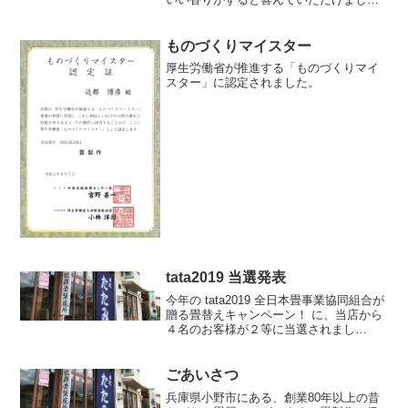
た。ありがとうございました。
ものづくりマイスター
厚生労働省が推進する「ものづくりマイ
スター」に認定されました。
tata2019 当選発表
今年の tata2019 全日本畳事業協同組合が
贈る畳替えキャンペーン！ に、当店から
４名のお客様が２等に当選されまし
た！！本日、商品が届きましたので早速
お届けしたところ、とっても喜んでいた
だき、私も嬉しかったです。
ごあいさつ
兵庫県小野市にある、創業80年以上の昔