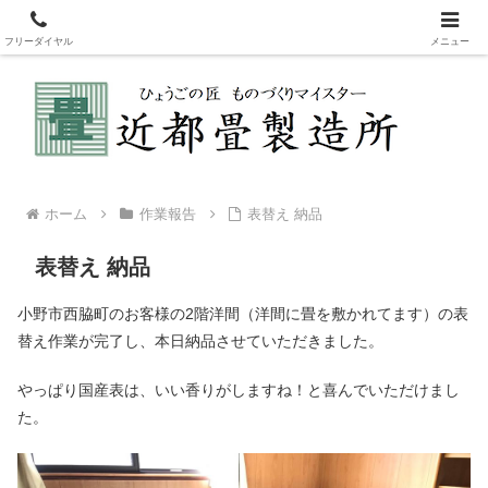
新畳・表替え・裏返しなどの畳製造販売。畳を変えてリフレッシュ！赤ちゃ
んも安心安全な国産畳表
フリーダイヤル
メニュー
ホーム
作業報告
表替え 納品
表替え 納品
小野市西脇町のお客様の2階洋間（洋間に畳を敷かれてます）の表
替え作業が完了し、本日納品させていただきました。
やっぱり国産表は、いい香りがしますね！と喜んでいただけまし
た。